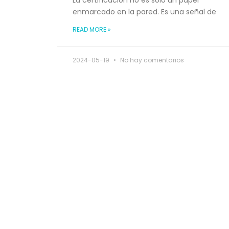
La certificación no es solo un papel
enmarcado en la pared. Es una señal de
READ MORE »
2024-05-19
No hay comentarios