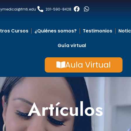
laymedical@fmti.edu
201-590-8428
.
tros Cursos
¿Quiénes somos?
Testimonios
Notic
Guía virtual
Aula Virtual
Artículos