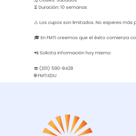
⏳ Duración: 10 semanas
⚠️ Los cupos son limitados. No esperes más pa
🎓 En FMTI creemos que el éxito comienza co
📲 Solicita información hoy mismo:
☎️ (201) 590-8428
🌐 FMTI.EDU