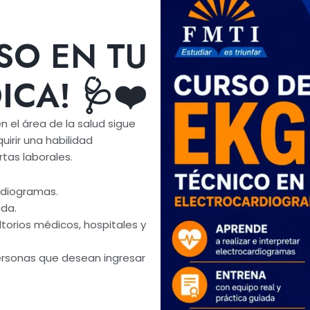
SO EN TU
CA! 🩺❤️
 el área de la salud sigue
irir una habilidad
tas laborales.
ardiogramas.
ada.
ultorios médicos, hospitales y
ersonas que desean ingresar