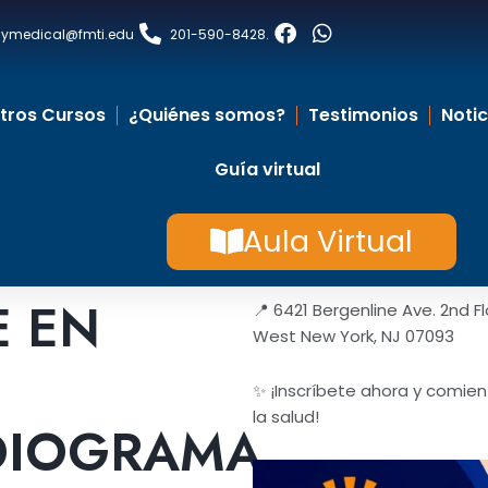
laymedical@fmti.edu
201-590-8428
.
tros Cursos
¿Quiénes somos?
Testimonios
Notic
Guía virtual
Aula Virtual
E EN
📍 6421 Bergenline Ave. 2nd Fl
West New York, NJ 07093
✨ ¡Inscríbete ahora y comien
la salud!
DIOGRAMA