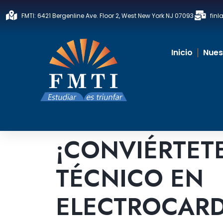
Ir
FMTI: 6421 Bergenline Ave. Floor 2, West New York NJ 07093
fin
al
contenido
Inicio
Nues
¡CONVIÉRTET
TÉCNICO EN
ELECTROCAR