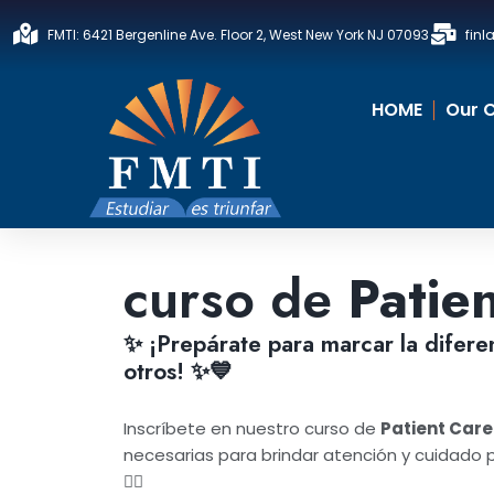
Go
FMTI: 6421 Bergenline Ave. Floor 2, West New York NJ 07093
fin
to
content
HOME
Our 
curso de
Patie
✨ ¡Prepárate para marcar la diferen
otros! ✨💙
Inscríbete en nuestro curso de
Patient Care
necesarias para brindar atención y cuidado pro
👨‍⚕️