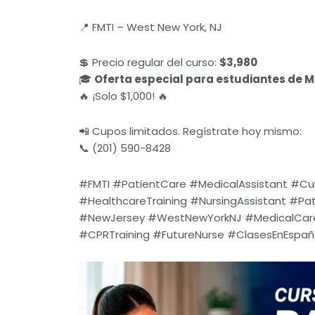
📍 FMTI – West New York, NJ
💲 Precio regular del curso:
$3,980
🎓
Oferta especial para estudiantes de M
🔥 ¡Solo $1,000! 🔥
📲 Cupos limitados. Regístrate hoy mismo:
📞 (201) 590-8428
#FMTI #PatientCare #MedicalAssistant #Cu
#HealthcareTraining #NursingAssistant #Pa
#NewJersey #WestNewYorkNJ #MedicalCare
#CPRTraining #FutureNurse #ClasesEnEspañol