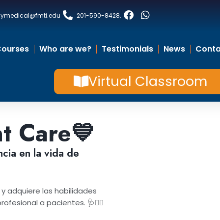
laymedical@fmti.edu
201-590-8428
.
Courses
Who are we?
Testimonials
News
Conta
Virtual Classroom
nt Care
💙
cia en la vida de
y adquiere las habilidades
fesional a pacientes. 🩺👩‍⚕️