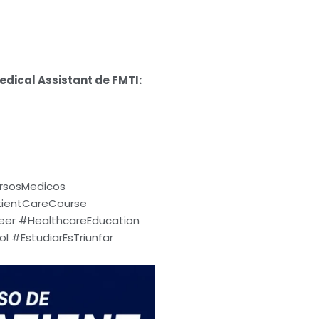
edical Assistant de FMTI:
rsosMedicos
tientCareCourse
er #HealthcareEducation
 #EstudiarEsTriunfar