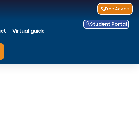
Free Advice
Student Portal
ct
Virtual guide